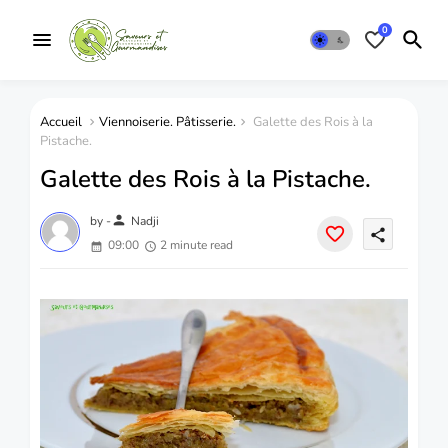
0
Accueil
Viennoiserie. Pâtisserie.
Galette des Rois à la
Pistache.
Galette des Rois à la Pistache.
person
by -
Nadji
share
09:00
2 minute read