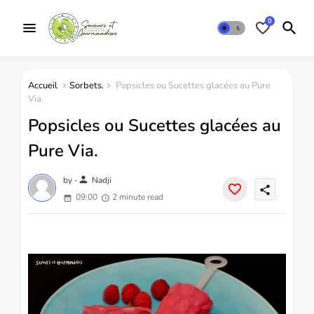
0
Accueil
Sorbets.
Popsicles ou Sucettes glacées au Pure
Via.
Popsicles ou Sucettes glacées au
Pure Via.
person
by -
Nadji
share
09:00
2 minute read