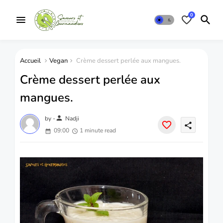
0
Accueil
Vegan
Crème dessert perlée aux mangues.
Crème dessert perlée aux
mangues.
person
by -
Nadji
share
09:00
1 minute read