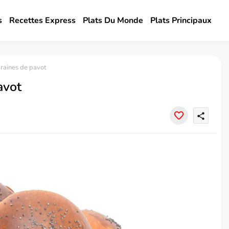
s
Recettes Express
Plats Du Monde
Plats Principaux
raines de pavot
avot
share