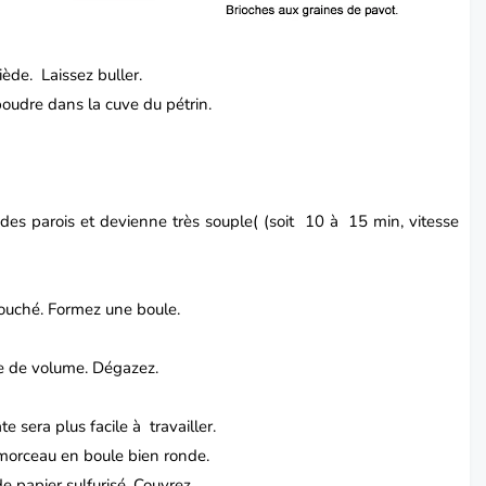
tiède.
Laissez buller.
n poudre dans la cuve du pétrin.
 des parois et devienne très souple( (soit 10 à 15 min, vitesse
touché.
Formez une boule.
le de volume.
Dégazez.
 sera plus facile à travailler.
orceau en boule bien ronde.
e papier sulfurisé.
Couvrez.