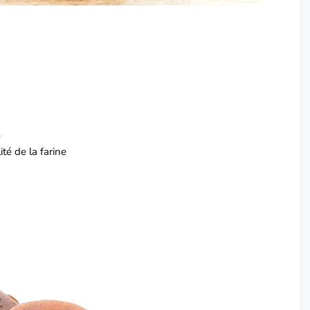
e
té de la farine