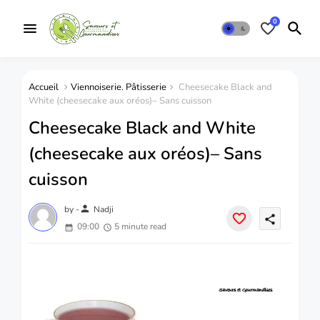
0
Accueil
Viennoiserie. Pâtisserie
Cheesecake Black and
White (cheesecake aux oréos)– Sans cuisson
Cheesecake Black and White
(cheesecake aux oréos)– Sans
cuisson
person
by -
Nadji
share
09:00
5 minute read