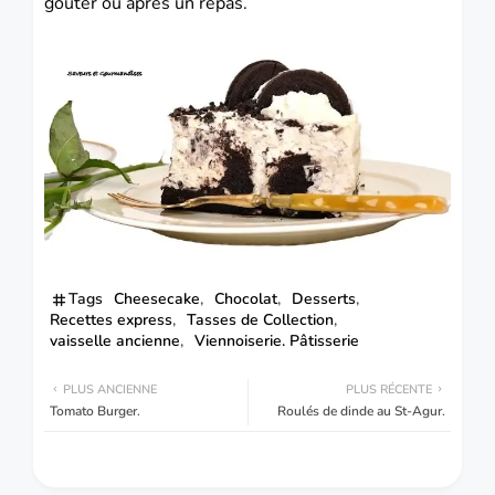
goûter ou après un repas.
Tags
Cheesecake
Chocolat
Desserts
Recettes express
Tasses de Collection
vaisselle ancienne
Viennoiserie. Pâtisserie
PLUS ANCIENNE
PLUS RÉCENTE
Tomato Burger.
Roulés de dinde au St-Agur.