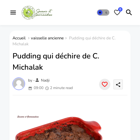
0
Accueil
vaisselle ancienne
Pudding qui déchire de C.
Michalak
Pudding qui déchire de C.
Michalak
person
by -
Nadji
share
09:00
2 minute read