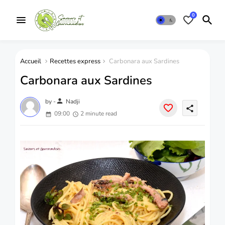
0
Accueil
Recettes express
Carbonara aux Sardines
Carbonara aux Sardines
person
by -
Nadji
share
09:00
2 minute read