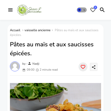
0
Accueil
vaisselle ancienne
Pâtes au maïs et aux saucisses
épicées.
Pâtes au maïs et aux saucisses
épicées.
person
by -
Nadji
share
09:00
2 minute read