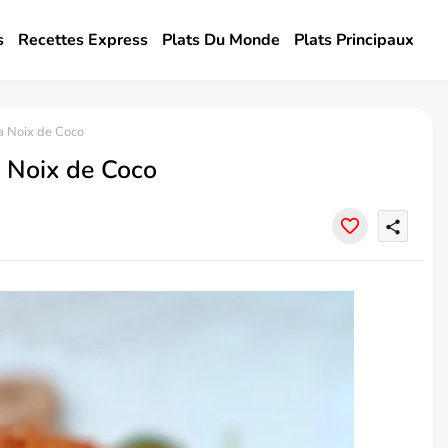
s
Recettes Express
Plats Du Monde
Plats Principaux
a Noix de Coco
a Noix de Coco
share