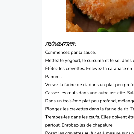
PRÉPARATION
:
Commencez par la sauce.
Mettez le yogourt, le curcuma et le sel dans 
Étêtez les crevettes.
Enlevez la carapace en 
Panure :
Versez la farine de riz dans un plat peu prof
Cassez les œufs dans une autre assiette.
Sal
Dans un troisième plat peu profond, mélange
Plongez les crevettes dans la farine de riz.
T
Trempez-les dans les œufs.
Elles doivent êt
partout. Enrobez-les de chapelure.
Posez les crevettes au fur et à mesure sur un