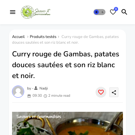
0
Accueil
Produits testés
Curry rouge de Gambas, patates
douces sautées et son riz blanc et noir.
Curry rouge de Gambas, patates
douces sautées et son riz blanc
et noir.
person
by -
Nadji
share
09:30
2 minute read