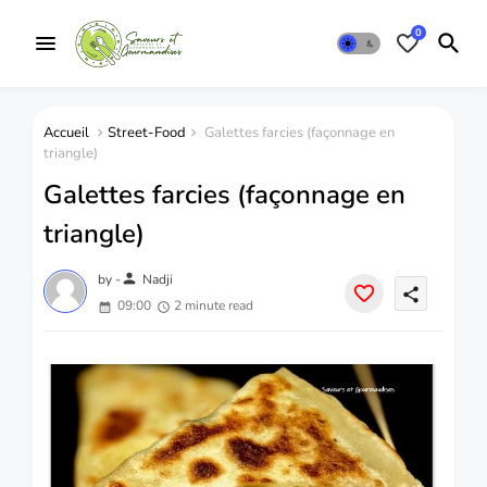
0
Accueil
Street-Food
Galettes farcies (façonnage en
triangle)
Galettes farcies (façonnage en
triangle)
person
by -
Nadji
share
09:00
2 minute read