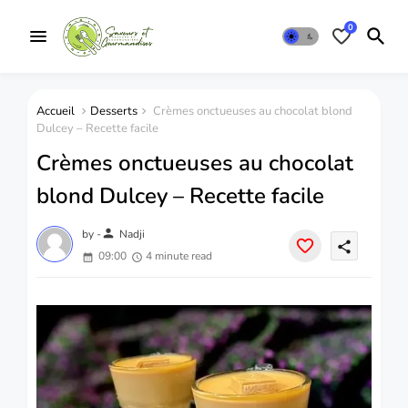
0
Accueil
Desserts
Crèmes onctueuses au chocolat blond
Dulcey – Recette facile
Crèmes onctueuses au chocolat
blond Dulcey – Recette facile
person
by -
Nadji
share
09:00
4 minute read