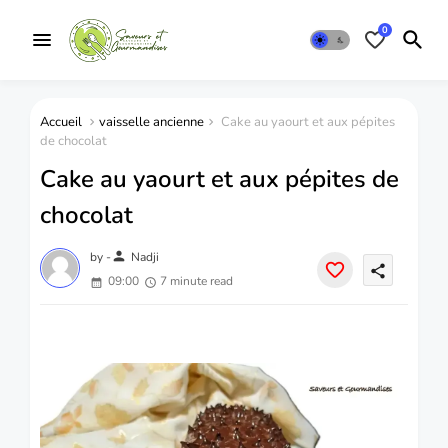
0
Accueil
vaisselle ancienne
Cake au yaourt et aux pépites
de chocolat
Cake au yaourt et aux pépites de
chocolat
person
by -
Nadji
share
09:00
7 minute read