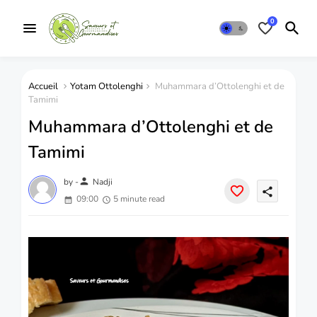
0
Accueil
Yotam Ottolenghi
Muhammara d’Ottolenghi et de
Tamimi
Muhammara d’Ottolenghi et de
Tamimi
person
by -
Nadji
share
09:00
5 minute read