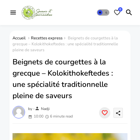
0
Accueil
Recettes express
Beignets de courgettes à la
grecque – Kolokithokeftedes : une spécialité traditionnelle
pleine de saveurs
Beignets de courgettes à la
grecque – Kolokithokeftedes :
une spécialité traditionnelle
pleine de saveurs
person
by -
Nadji
share
10:00
6 minute read