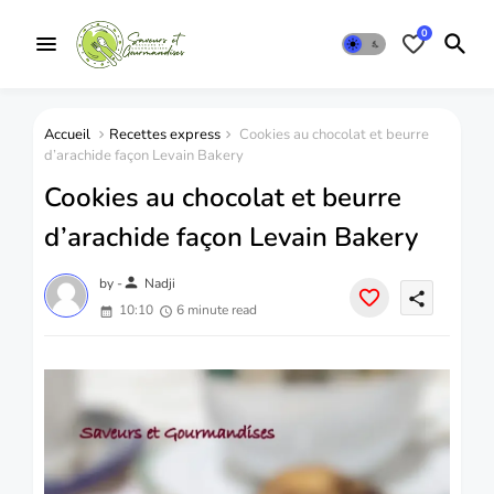
0
Accueil
Recettes express
Cookies au chocolat et beurre
d’arachide façon Levain Bakery
Cookies au chocolat et beurre
d’arachide façon Levain Bakery
person
by -
Nadji
share
10:10
6 minute read