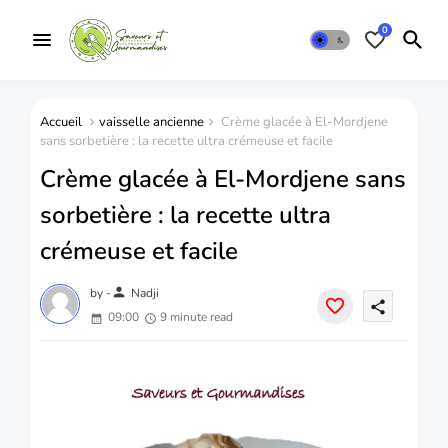
0
Accueil
vaisselle ancienne
Crème glacée à El-Mordjene
sans sorbetière : la recette ultra crémeuse et facile
Crème glacée à El-Mordjene sans
sorbetière : la recette ultra
crémeuse et facile
person
by -
Nadji
share
09:00
9 minute read