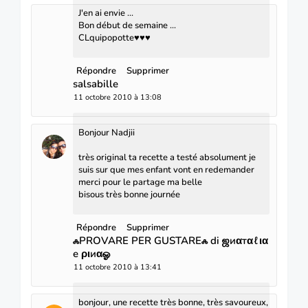
J'en ai envie ...
Bon début de semaine ...
CLquipopotte♥♥♥
Répondre
Supprimer
salsabille
11 octobre 2010 à 13:08
Bonjour Nadjii
très original ta recette a testé absolument je
suis sur que mes enfant vont en redemander
merci pour le partage ma belle
bisous très bonne journée
Répondre
Supprimer
ஃPROVARE PER GUSTAREஃ di ஜиαтαℓια
e ριиαஓ
11 octobre 2010 à 13:41
bonjour, une recette très bonne, très savoureux,