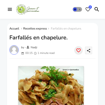
0
Accueil
Recettes express
Farfallés en chapelure.
Farfallés en chapelure.
person
by -
Nadji
share
00:15
1 minute read