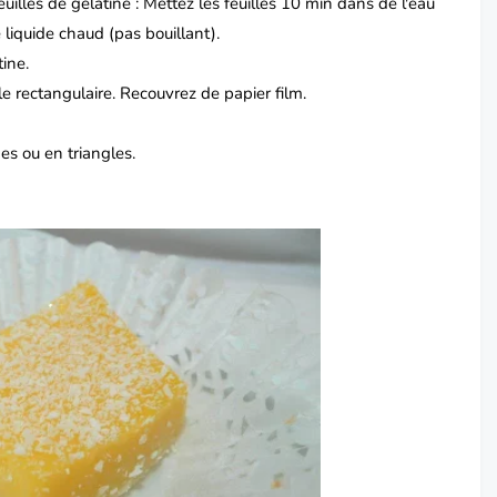
uilles de gélatine : Mettez les feuilles 10 min dans de l'eau
le liquide chaud (pas bouillant).
tine.
le rectangulaire. Recouvrez de papier film.
es ou en triangles.