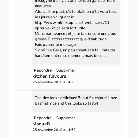
misogyne qu’il y ait au moins un gars sur les 5
finalistes.
Alors s’il te plait, s’il te plait, un p’tit vote tous
les jours en cliquant ici :
http://www.m6.fr/top_chef_web_serie/11-
epreuve-2/, ça sera fort utile . . .
Merci par avance ; et je te fais encore une plus
grosse Bizzzzzzzzzzzzzzz que d’habitude.
Fais passer le message . . .
Signé : Le Gars, un peu chiant et à la limite du
harcèlement en ce moment, mais bon . . .
Répondre
Supprimer
kitchen flavours
25 novembre 2010 à 14:25
The rice looks delicious! Beautiful colour! I love
basmati rice and this looks so tasty!
Répondre
Supprimer
ManueB
25 novembre 2010 à 14:50