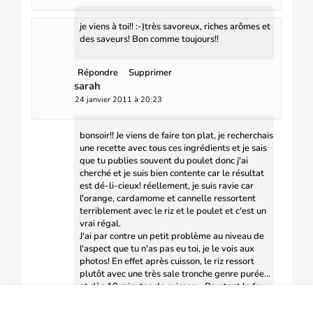
je viens à toi!! :-)très savoreux, riches arômes et
des saveurs! Bon comme toujours!!
Répondre
Supprimer
sarah
24 janvier 2011 à 20:23
bonsoir!! Je viens de faire ton plat, je recherchais
une recette avec tous ces ingrédients et je sais
que tu publies souvent du poulet donc j'ai
cherché et je suis bien contente car le résultat
est dé-li-cieux! réellement, je suis ravie car
l'orange, cardamome et cannelle ressortent
terriblement avec le riz et le poulet et c'est un
vrai régal.
J'ai par contre un petit problème au niveau de
l'aspect que tu n'as pas eu toi, je le vois aux
photos! En effet après cuisson, le riz ressort
plutôt avec une très sale tronche genre purée...
et dès 10 minutes de cuisson... Pourtant le feu
est doux, c'est une bonne qualité de riz et j'ai
rajouté l'eau comme tu l'explique.....??