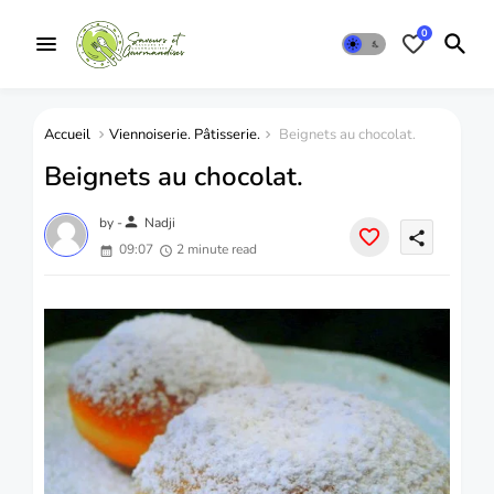
0
Accueil
Viennoiserie. Pâtisserie.
Beignets au chocolat.
Beignets au chocolat.
person
by -
Nadji
share
09:07
2 minute read