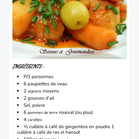
INGRÉDIENTS :
P/3 personnes
6 paupiettes de
veau
2
moyens
oignons
2 gousses d’
ail
Sel, poivre
6
roseval (ou plus)
pommes de terre
4
carottes
.
½ cuillère à café de gingembre en poudre 1
cuillère à café de ras el hanout