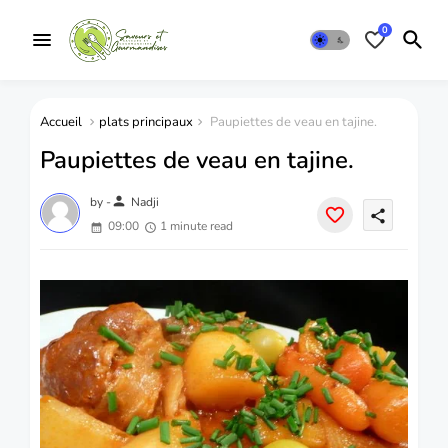
0
Accueil
plats principaux
Paupiettes de veau en tajine.
Paupiettes de veau en tajine.
person
by -
Nadji
share
09:00
1 minute read