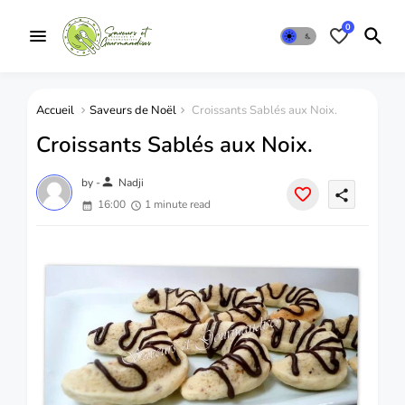
0
Accueil
Saveurs de Noël
Croissants Sablés aux Noix.
Croissants Sablés aux Noix.
person
by -
Nadji
share
16:00
1 minute read