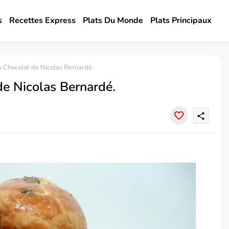
s
Recettes Express
Plats Du Monde
Plats Principaux
u Chocolat de Nicolas Bernardé.
de Nicolas Bernardé.
share