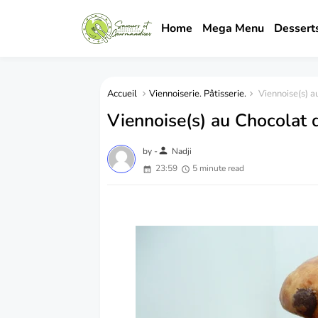
Home
Mega Menu
Dessert
Accueil
Viennoiserie. Pâtisserie.
Viennoise(s) a
Viennoise(s) au Chocolat 
person
by -
Nadji
23:59
5 minute read