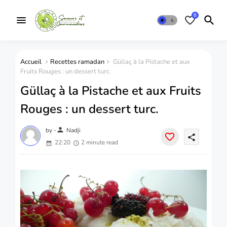
0
Accueil
Recettes ramadan
Güllaç à la Pistache et aux
Fruits Rouges : un dessert turc.
Güllaç à la Pistache et aux Fruits
Rouges : un dessert turc.
person
by -
Nadji
share
22:20
2 minute read