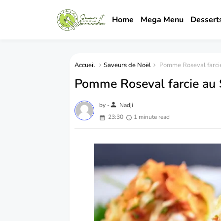
Home
Mega Menu
Dessert
Accueil
Saveurs de Noël
Pomme Roseval farci
Pomme Roseval farcie au
person
by -
Nadji
23:30
1 minute read