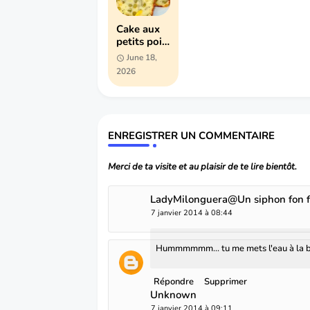
Cake aux
petits pois
et maïs
June 18,
moelleux :
2026
recette
facile et
rapide
ENREGISTRER UN COMMENTAIRE
Merci de ta visite et au plaisir de te lire bientôt.
LadyMilonguera@Un siphon fon 
7 janvier 2014 à 08:44
Hummmmmm... tu me mets l'eau à la b
Répondre
Supprimer
Unknown
7 janvier 2014 à 09:11