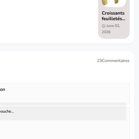
Croissants
feuilletés
farcis
June 02,
2026
23Commentaires
fon
ouche...