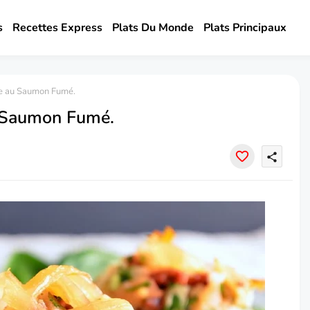
s
Recettes Express
Plats Du Monde
Plats Principaux
e au Saumon Fumé.
 Saumon Fumé.
share