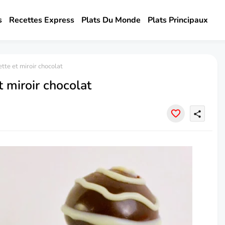
s
Recettes Express
Plats Du Monde
Plats Principaux
tte et miroir chocolat
 miroir chocolat
share