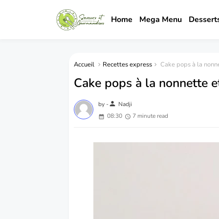
Home
Mega Menu
Dessert
Accueil
Recettes express
Cake pops à la nonne
Cake pops à la nonnette et
person
by -
Nadji
08:30
7 minute read