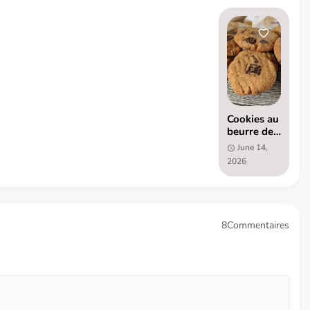
Cookies au
beurre de
cacahuète
June 14,
et pépites
2026
de
chocolat
(sans
gluten et
sans
8Commentaires
lactose)