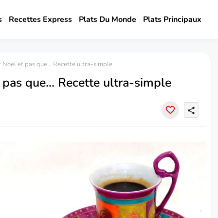
s
Recettes Express
Plats Du Monde
Plats Principaux
 Noël et pas que... Recette ultra-simple
 pas que... Recette ultra-simple
share