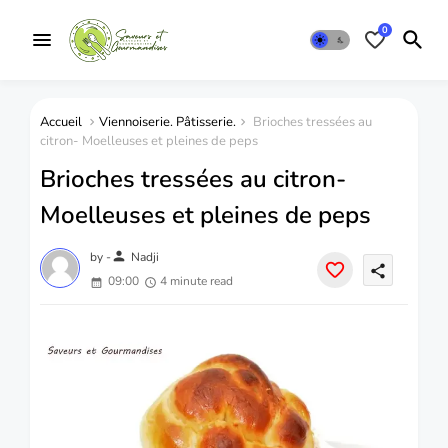
0
Accueil
Viennoiserie. Pâtisserie.
Brioches tressées au
citron- Moelleuses et pleines de peps
Brioches tressées au citron-
Moelleuses et pleines de peps
person
by -
Nadji
share
09:00
4 minute read