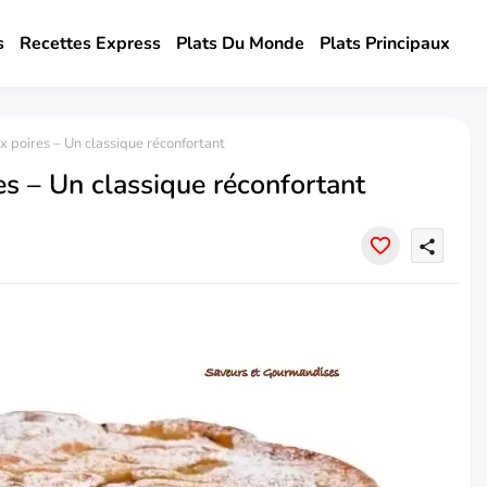
s
Recettes Express
Plats Du Monde
Plats Principaux
 poires – Un classique réconfortant
s – Un classique réconfortant
share