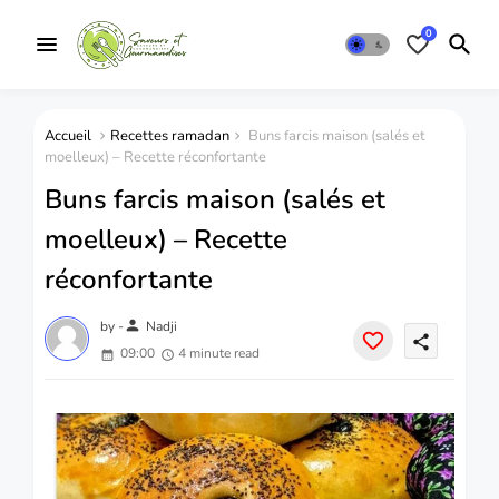
0
Accueil
Recettes ramadan
Buns farcis maison (salés et
moelleux) – Recette réconfortante
Buns farcis maison (salés et
moelleux) – Recette
réconfortante
person
by -
Nadji
share
09:00
4 minute read