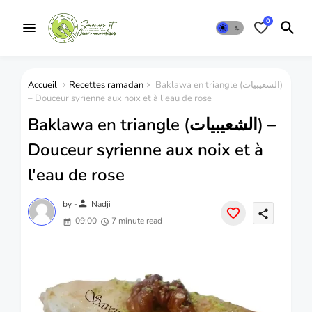
0
Accueil
Recettes ramadan
Baklawa en triangle (الشعيبيات)
– Douceur syrienne aux noix et à l'eau de rose
Baklawa en triangle (الشعيبيات) –
Douceur syrienne aux noix et à
l'eau de rose
person
by -
Nadji
share
09:00
7 minute read