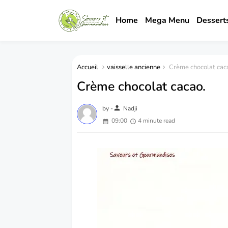
Home
Mega Menu
Dessert
Accueil
vaisselle ancienne
Crème chocolat cac
Crème chocolat cacao.
person
by -
Nadji
09:00
4 minute read