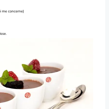
qui me concerne)
isse.