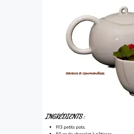
INGRÉDIENTS :
P/3 petits pots.
50 gr de chocolat à pâtisser